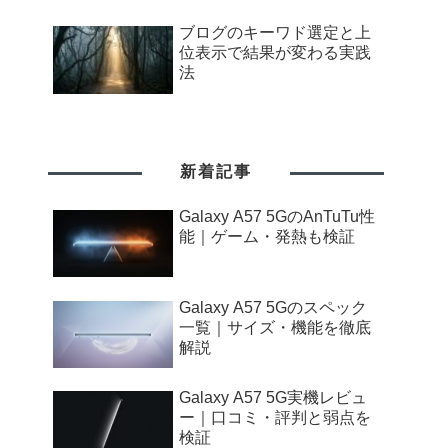
ブログのキーワド選定と上
位表示で結果が変わる実践
法
新着記事
Galaxy A57 5GのAnTuTu性
能｜ゲーム・発熱も検証
Galaxy A57 5Gのスペック
一覧｜サイズ・機能を徹底
解説
Galaxy A57 5G実機レビュ
ー｜口コミ・評判と弱点を
検証