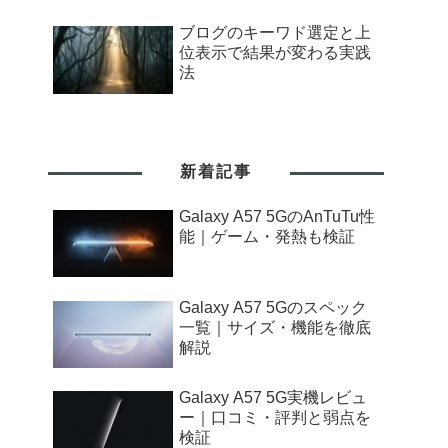
ブログのキーワド選定と上
位表示で結果が変わる実践
法
新着記事
Galaxy A57 5GのAnTuTu性
能｜ゲーム・発熱も検証
Galaxy A57 5Gのスペック
一覧｜サイズ・機能を徹底
解説
Galaxy A57 5G実機レビュ
ー｜口コミ・評判と弱点を
検証