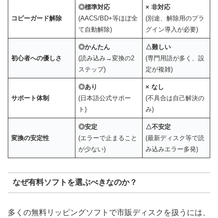
◎
標準対応
×
非対応
コピーガード解除
(AACS/BD+等ほぼ全
(別途、解除用のプラ
て自動解除)
グイン導入が必要)
◎
かんたん
△
難しい
初心者への優しさ
(読み込み→変換の2
(専門用語が多く、設
ステップ)
定が複雑)
◎
あり
×
なし
サポート体制
(日本語公式サポー
(不具合は自己解決の
ト)
み)
◎
安定
△
不安定
変換の安定性
(エラーで止まること
(最新ディスク等で読
が少ない)
み込みエラー多発)
なぜ有料ソフトを選ぶべきなのか？
多くの無料リッピングソフトで市販ディスクを扱うには、