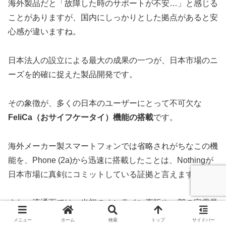
海外製品だと「故障した時のサポートが不安…」と感じる
ことがありますが、国内にしっかりとした拠点があると安
心感が違いますね。
日本法人の設立による最大の成果の一つが、日本市場のニ
ーズを的確に捉えた製品開発です。
その象徴が、多くの日本のユーザーにとって不可欠な
FeliCa（おサイフケータイ）機能の搭載
です。
海外メーカー製スマートフォンでは省略されがちなこの機
能を、Phone (2a)から迅速に搭載したことは、Nothingが
日本市場に真剣にコミットしている証拠と言えます。
また、流通面では、当初のオンライン直販や一部の家電量
販店に加え、楽天モバイルがMNO（大手通信キャリア）
メニュー
ホーム
検索
トップ
サイドバー