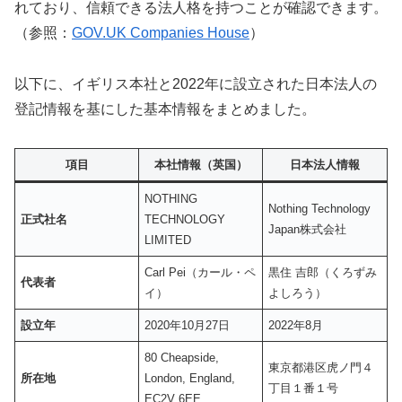
れており、信頼できる法人格を持つことが確認できます。
（参照：
GOV.UK Companies House
）
以下に、イギリス本社と2022年に設立された日本法人の
登記情報を基にした基本情報をまとめました。
項目
本社情報（英国）
日本法人情報
NOTHING
Nothing Technology
正式社名
TECHNOLOGY
Japan株式会社
LIMITED
Carl Pei（カール・ペ
黒住 吉郎（くろずみ
代表者
イ）
よしろう）
設立年
2020年10月27日
2022年8月
80 Cheapside,
東京都港区虎ノ門４
所在地
London, England,
丁目１番１号
EC2V 6EE