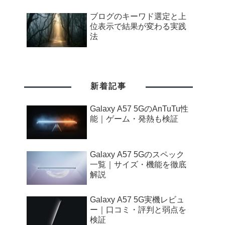
ブログのキーワド選定と上
位表示で結果が変わる実践
法
新着記事
Galaxy A57 5GのAnTuTu性
能｜ゲーム・発熱も検証
Galaxy A57 5Gのスペック
一覧｜サイズ・機能を徹底
解説
Galaxy A57 5G実機レビュ
ー｜口コミ・評判と弱点を
検証