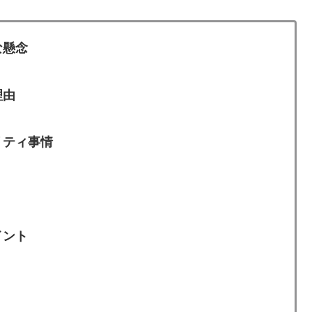
な懸念
理由
リティ事情
イント