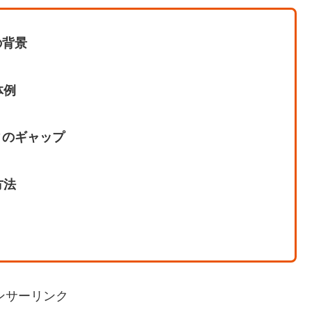
の背景
体例
ィのギャップ
方法
ンサーリンク