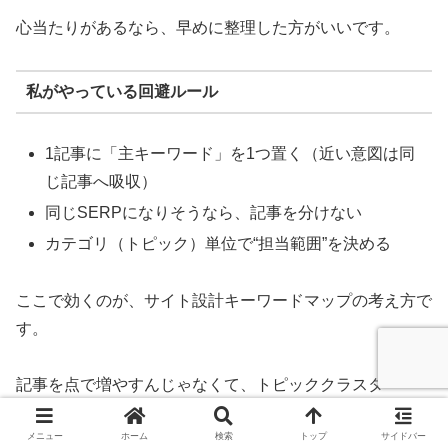
心当たりがあるなら、早めに整理した方がいいです。
私がやっている回避ルール
1記事に「主キーワード」を1つ置く（近い意図は同
じ記事へ吸収）
同じSERPになりそうなら、記事を分けない
カテゴリ（トピック）単位で“担当範囲”を決める
ここで効くのが、サイト設計キーワードマップの考え方で
す。
記事を点で増やすんじゃなくて、トピッククラスター
SEOの発想で柱（ピラー）と支える記事（クラスター）
メニュー
ホーム
検索
トップ
サイドバー
を組むと、重複しにくくなります。