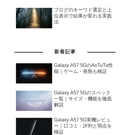
ブログのキーワド選定と上
位表示で結果が変わる実践
法
新着記事
Galaxy A57 5GのAnTuTu性
能｜ゲーム・発熱も検証
Galaxy A57 5Gのスペック
一覧｜サイズ・機能を徹底
解説
Galaxy A57 5G実機レビュ
ー｜口コミ・評判と弱点を
検証