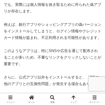
でも、実際には個人情報を抜き取るために作られた偽アプ
リが存在します。
例えば、銀行アプリやショッピングアプリの偽バージョン
をインストールしてしまうと、ログイン情報やクレジット
カード情報が盗まれ、不正利用される可能性があります。
このようなアプリは、特にSNSや広告を通じて配布され
ることが多いため、不審なリンクをクリックしないことが
重要です。
さらに、公式アプリ以外をインストールすると、「OSや
他のアプリとの互換性問題」が発生する場合もあります。
Google PlayストアやApp Storeのアプリは、各スマホの
メニュー
ホーム
検索
トップ
サイドバー
OSに最適化されるよう開発されていますが、非公式アプ