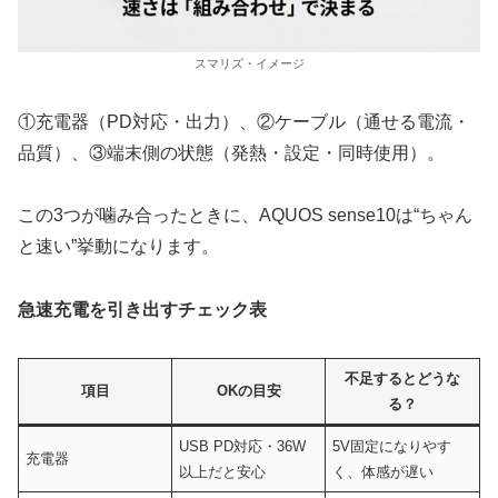
スマリズ・イメージ
①充電器（PD対応・出力）、②ケーブル（通せる電流・
品質）、③端末側の状態（発熱・設定・同時使用）。
この3つが噛み合ったときに、AQUOS sense10は“ちゃん
と速い”挙動になります。
急速充電を引き出すチェック表
不足するとどうな
項目
OKの目安
る？
USB PD対応・36W
5V固定になりやす
充電器
以上だと安心
く、体感が遅い