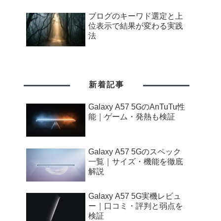
ブログのキーワド選定と上
位表示で結果が変わる実践
法
新着記事
Galaxy A57 5GのAnTuTu性
能｜ゲーム・発熱も検証
Galaxy A57 5Gのスペック
一覧｜サイズ・機能を徹底
解説
Galaxy A57 5G実機レビュ
ー｜口コミ・評判と弱点を
検証