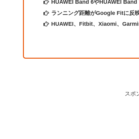
HUAWEI Band 6やHUAWEI Ba
ランニング距離がGoogle Fit
HUAWEI、Fitbit、Xiaomi
スポ