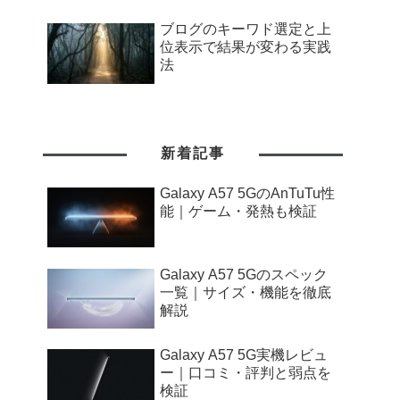
ブログのキーワド選定と上
位表示で結果が変わる実践
法
新着記事
Galaxy A57 5GのAnTuTu性
能｜ゲーム・発熱も検証
Galaxy A57 5Gのスペック
一覧｜サイズ・機能を徹底
解説
Galaxy A57 5G実機レビュ
ー｜口コミ・評判と弱点を
検証