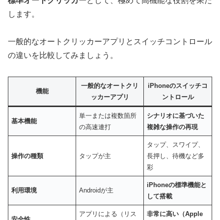
標準オートクリッカー
として、極めて高機能な役割を果た
します。
一般的なオートクリッカーアプリとスイッチコントロール
の違いを比較してみましょう。
一般的なオートクリ
iPhoneのスイッチコ
機能
ッカーアプリ
ントロール
単一または複数箇所
シナリオに基づいた
基本機能
の高速連打
複雑な操作の再現
タップ、スワイプ、
操作の種類
タップが主
長押し、待機など多
彩
iPhoneの標準機能と
利用環境
Androidが主
して搭載
アプリによる（リス
非常に高い（Apple
安全性