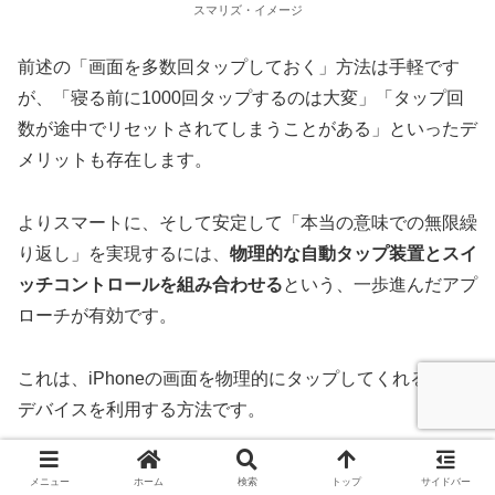
スマリズ・イメージ
前述の「画面を多数回タップしておく」方法は手軽です
が、「寝る前に1000回タップするのは大変」「タップ回
数が途中でリセットされてしまうことがある」といったデ
メリットも存在します。
よりスマートに、そして安定して「本当の意味での無限繰
り返し」を実現するには、
物理的な自動タップ装置とスイ
ッチコントロールを組み合わせる
という、一歩進んだアプ
ローチが有効です。
これは、iPhoneの画面を物理的にタップしてくれる外部
デバイスを利用する方法です。
AmazonなどのECサイトで「スマホ 連打」「オートタッ
メニュー
ホーム
検索
トップ
サイドバー