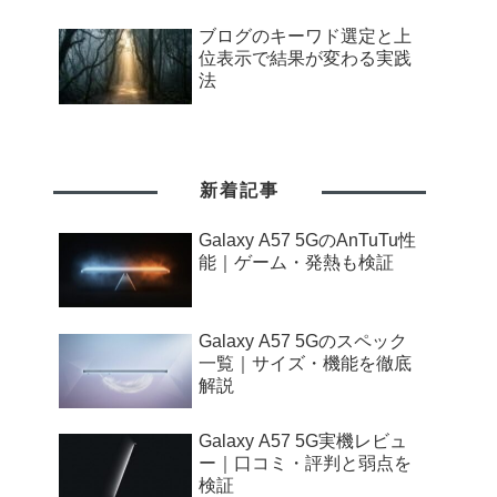
ブログのキーワド選定と上
位表示で結果が変わる実践
法
新着記事
Galaxy A57 5GのAnTuTu性
能｜ゲーム・発熱も検証
Galaxy A57 5Gのスペック
一覧｜サイズ・機能を徹底
解説
Galaxy A57 5G実機レビュ
ー｜口コミ・評判と弱点を
検証