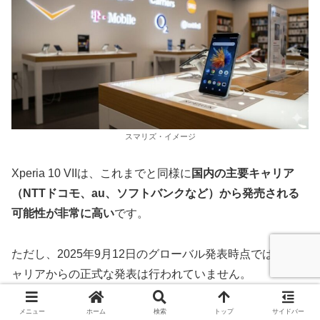
スマリズ・イメージ
Xperia 10 VIIは、これまでと同様に
国内の主要キャリア
（NTTドコモ、au、ソフトバンクなど）から発売される
可能性が非常に高い
です。
ただし、2025年9月12日のグローバル発表時点では、各キ
ャリアからの正式な発表は行われていません。
メニュー
ホーム
検索
トップ
サイドバー
今後、各キャリアから順次、取り扱いの有無、発売日、本