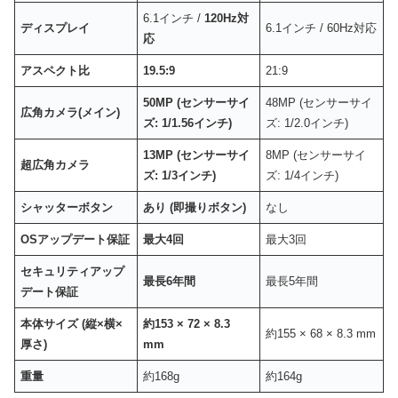
6.1インチ /
120Hz対
ディスプレイ
6.1インチ / 60Hz対応
応
アスペクト比
19.5:9
21:9
50MP (センサーサイ
48MP (センサーサイ
広角カメラ(メイン)
ズ: 1/1.56インチ)
ズ: 1/2.0インチ)
13MP (センサーサイ
8MP (センサーサイ
超広角カメラ
ズ: 1/3インチ)
ズ: 1/4インチ)
シャッターボタン
あり (即撮りボタン)
なし
OSアップデート保証
最大4回
最大3回
セキュリティアップ
最長6年間
最長5年間
デート保証
本体サイズ (縦×横×
約153 × 72 × 8.3
約155 × 68 × 8.3 mm
厚さ)
mm
重量
約168g
約164g