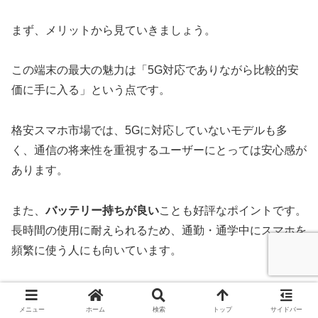
まず、メリットから見ていきましょう。
この端末の最大の魅力は「5G対応でありながら比較的安
価に手に入る」という点です。
格安スマホ市場では、5Gに対応していないモデルも多
く、通信の将来性を重視するユーザーにとっては安心感が
あります。
また、
バッテリー持ちが良い
ことも好評なポイントです。
長時間の使用に耐えられるため、通勤・通学中にスマホを
頻繁に使う人にも向いています。
さらに、senseシリーズならではの「おサイフケータイ対
応」や「防水・防塵性能」など、日本のユーザーが求める
メニュー
ホーム
検索
トップ
サイドバー